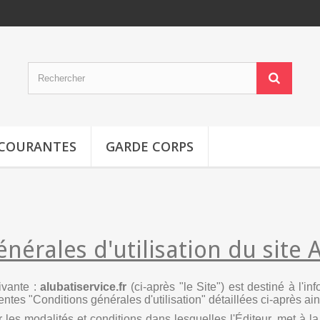
-COURANTES
GARDE CORPS
nérales d'utilisation du site 
ivante :
alubatiservice.fr
(ci-après "le Site") est destiné à l'in
sentes "Conditions générales d'utilisation" détaillées ci-après ai
 les modalités et conditions dans lesquelles l'Éditeur, met à la 