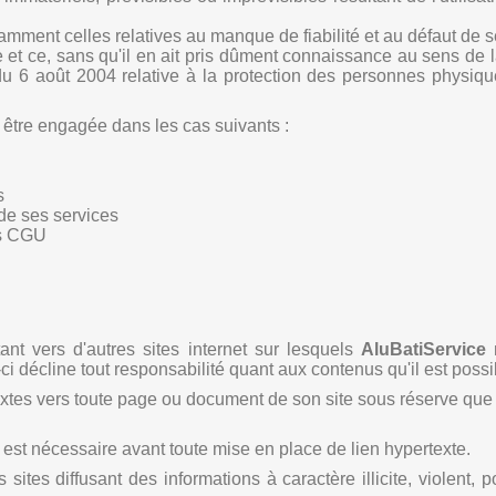
otamment celles relatives au manque de fiabilité et au défaut de s
site et ce, sans qu'il en ait pris dûment connaissance au sens d
u 6 août 2004 relative à la protection des personnes physiqu
ra être engagée dans les cas suivants :
s
de ses services
tes CGU
ant vers d'autres sites internet sur lesquels
AluBatiService
n
i-ci décline tout responsabilité quant aux contenus qu'il est possi
extes vers toute page ou document de son site sous réserve que 
te est nécessaire avant toute mise en place de lien hypertexte.
s sites diffusant des informations à caractère illicite, viole