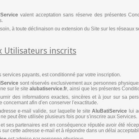
iService
valent acceptation sans réserve des présentes Condit
s.
oin, à toute déclinaison ou extension du Site sur les réseaux s
 Utilisateurs inscrits
 services payants, est conditionné par votre inscription.
iService
sont réservés exclusivement aux personnes physiques
gne sur le site
alubatiservice.fr
, ainsi que les présentes Conditi
ournir des informations exactes, sincères et à jour sur sa pers
e concernant afin d'en conserver l'exactitude.
adresse e-mail valide, sur laquelle le site
AluBatiService
lui a
 peut être utilisée plusieurs fois pour s'inscrire aux Services.
et ses partenaires est en conséquence réputée avoir été récepti
sur cette adresse e-mail et à répondre dans un délai acceptable
ice
est admise par personne physique.