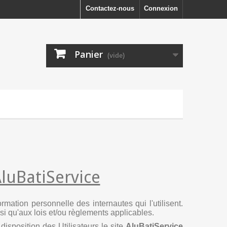
Contactez-nous
Connexion
Panier
(vide)
AluBatiService
formation personnelle des internautes qui l'utilisent.
nsi qu'aux lois et/ou règlements applicables.
disposition des Utilisateurs le site
AluBatiService