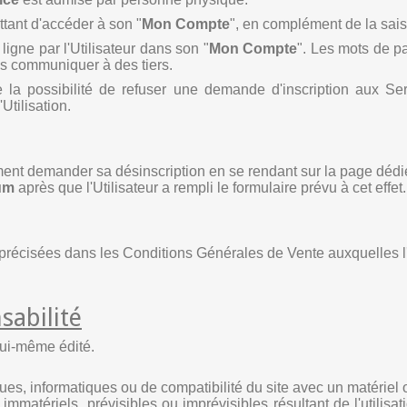
ettant d'accéder à son "
Mon Compte
", en complément de la sai
 ligne par l'Utilisateur dans son
"
Mon Compte
"
. Les mots de pa
les communiquer à des tiers.
la possibilité de refuser une demande d'inscription aux Ser
Utilisation.
moment demander sa désinscription en se rendant sur la page dé
um
après que l'Utilisateur a rempli le formulaire prévu à cet effet.
précisées dans les Conditions Générales de Vente auxquelles l'U
sabilité
lui-même édité.
s, informatiques ou de compatibilité du site avec un matériel ou 
matériels, prévisibles ou imprévisibles résultant de l'utilisati