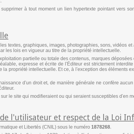
.
e supprimer à tout moment un lien hypertexte pointant vers son
lle
les textes, graphiques, images, photographies, sons, vidéos et 
 les lois en vigueur au titre de la propriété intellectuelle.
xploitation partielle ou totale des contenus, marques déposées 
alable, expresse et écrite de l'Éditeur est strictement interdit
 la propriété intellectuelle. Et ce, à l'exception des éléments
issance d'un droit et, de manière générale ne confère aucun dro
Éditeur.
es sur le site qui modifieraient ou qui seraient susceptibles d'en 
de l'utilisateur et respect de la Loi I
ormatique et Libertés (CNIL) sous le numéro
1878268
.