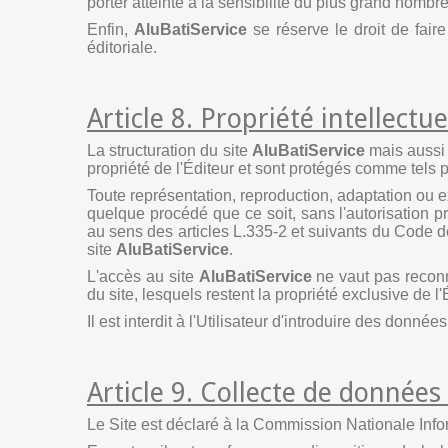
porter atteinte à la sensibilité du plus grand nombre
Enfin,
AluBatiService
se réserve le droit de fair
éditoriale.
Article 8. Propriété intellectue
La structuration du site
AluBatiService
mais aussi 
propriété de l'Éditeur et sont protégés comme tels par
Toute représentation, reproduction, adaptation ou e
quelque procédé que ce soit, sans l'autorisation pré
au sens des articles L.335-2 et suivants du Code de
site
AluBatiService
.
L'accès au site
AluBatiService
ne vaut pas reconna
du site, lesquels restent la propriété exclusive de l'
Il est interdit à l'Utilisateur d'introduire des donné
Article 9. Collecte de données 
Le Site est déclaré à la Commission Nationale Inf