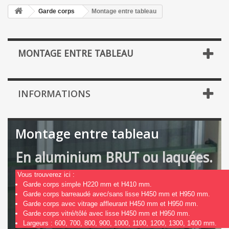
Garde corps
Montage entre tableau
MONTAGE ENTRE TABLEAU
INFORMATIONS
Montage entre tableau
En aluminium BRUT ou laquées.
Vous trouverez ici :
Garde corps simple H220 mm et H410 mm.
Garde corps barreaudé avec/sans lisse H450 mm et H950 mm.
Garde corps avec vitrage affleurant H450 mm et H950 mm.
Garde corps vitré/tôlé avec lisse H450 mm et H950 mm.
Largeurs : 600, 700, 800, 900, 1000, 1100, 1200, 1300, 1400 mm.